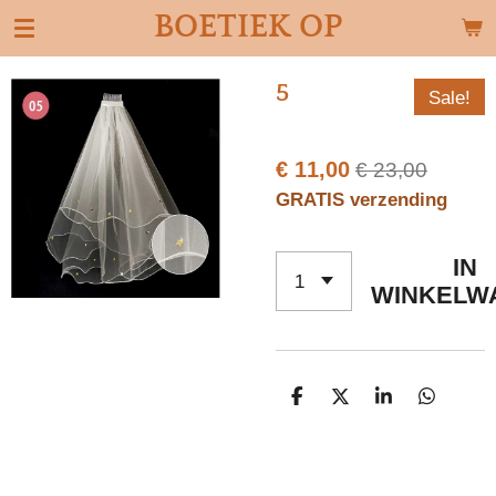
BOETIEK OP
Ga
direct
naar
5
Sale!
de
hoofdinhoud
€ 11,00
€ 23,00
GRATIS verzending
IN
WINKELW
D
D
S
D
E
E
H
E
L
E
A
L
E
L
R
E
N
E
N