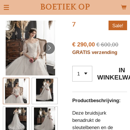
BOETIEK OP
Ga
direct
naar
7
Sale!
de
hoofdinhoud
€ 290,00
€ 600,00
GRATIS verzending
IN
WINKELW
Productbeschrijving:
Deze bruidsjurk
benadrukt de
sleutelbenen en de