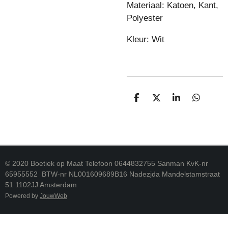
Materiaal: Katoen, Kant,
Polyester
Kleur: Wit
D
D
S
D
E
E
H
E
L
E
A
L
E
L
R
E
N
E
N
© 2020 Boetiek op Maat Telefoon 0644832755 Sanman KvK-nr
65955552 BTW-nr NL001609689B16 Nadezjda Mandelstamstraat
51 1102JJ Amsterdam
Powered by
JouwWeb