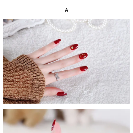
E
L
R
E
N
E
N
A