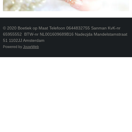
© 2020 Boetiek op Maat Telefoon 0644832755 Sanman KvK-nr
65955552 BTW-nr NL001609689B16 Nadezjda Mandelstamstraat
51 1102JJ Amsterdam
Powered by
JouwWeb