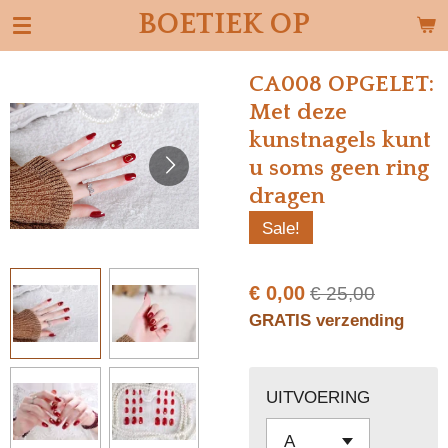
BOETIEK OP
Ga
direct
naar
CA008 OPGELET:
de
Met deze
hoofdinhoud
kunstnagels kunt
u soms geen ring
dragen
Sale!
€ 0,00
€ 25,00
GRATIS verzending
UITVOERING